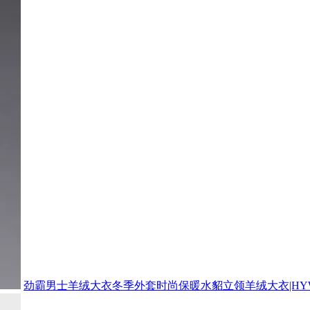
劲霸男士羊绒大衣冬季外套时尚保暖水貂立领羊绒大衣|HYWL