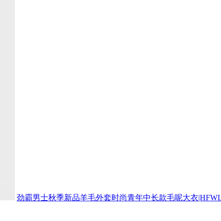
劲霸男士秋季新品羊毛外套时尚青年中长款毛呢大衣|HFWL3