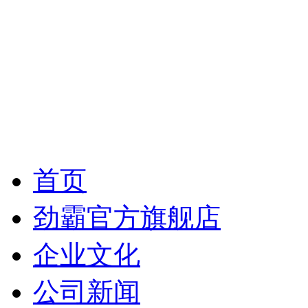
首页
劲霸官方旗舰店
企业文化
公司新闻