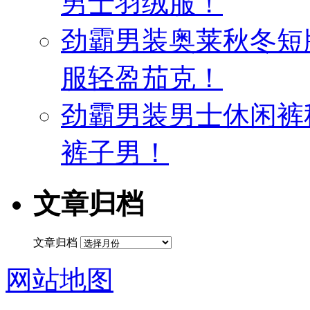
男士羽绒服！
劲霸男装奥莱秋冬短
服轻盈茄克！
劲霸男装男士休闲裤
裤子男！
文章归档
文章归档
网站地图