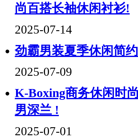
尚百搭长袖休闲衬衫!
2025-07-14
劲霸男装夏季休闲简约
2025-07-09
K-Boxing商务休闲
男深兰 !
2025-07-01