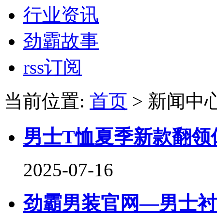
行业资讯
劲霸故事
rss订阅
当前位置:
首页
> 新闻中
男士T恤夏季新款翻领休
2025-07-16
劲霸男装官网—男士衬