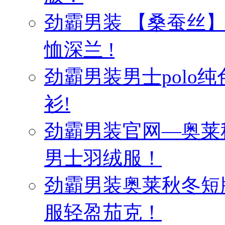
劲霸男装 【桑蚕丝
恤深兰 !
劲霸男装男士polo纯
衫!
劲霸男装官网—奥莱
男士羽绒服！
劲霸男装奥莱秋冬短
服轻盈茄克！