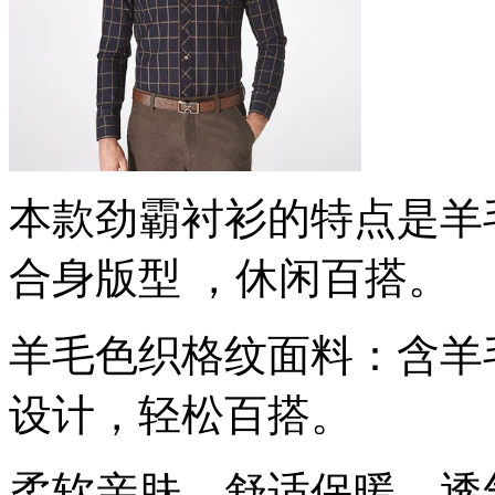
本款劲霸衬衫的特点是羊
合身版型 ，休闲百搭。
羊毛色织格纹面料：含羊
设计，轻松百搭。
柔软亲肤，舒适保暖，透