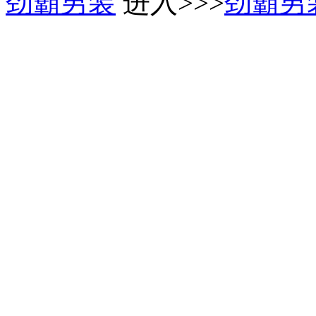
劲霸男装
进入>>>
劲霸男