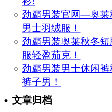
衫!
劲霸男装官网—奥莱
男士羽绒服！
劲霸男装奥莱秋冬短
服轻盈茄克！
劲霸男装男士休闲裤
裤子男！
文章归档