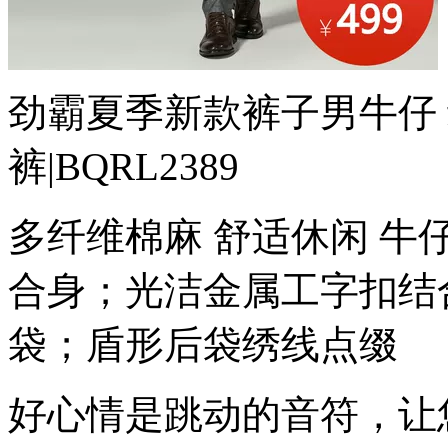
劲霸夏季新款裤子男牛仔
裤|BQRL2389
多纤维棉麻 舒适休闲 牛
合身；光洁金属工字扣结
袋；盾形后袋绣线点缀
好心情是跳动的音符，让