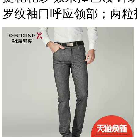
罗纹袖口呼应领部；两粒