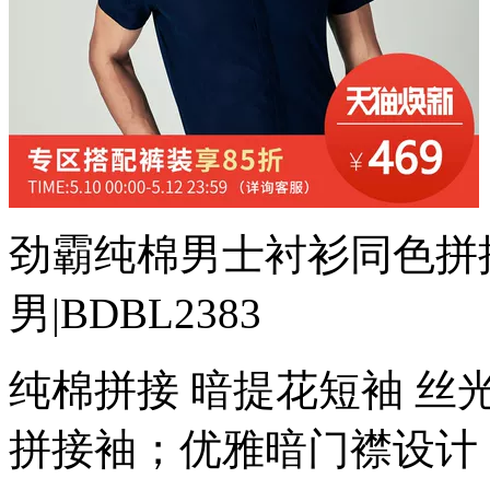
劲霸纯棉男士衬衫同色拼
男|BDBL2383
纯棉拼接 暗提花短袖 
拼接袖；优雅暗门襟设计