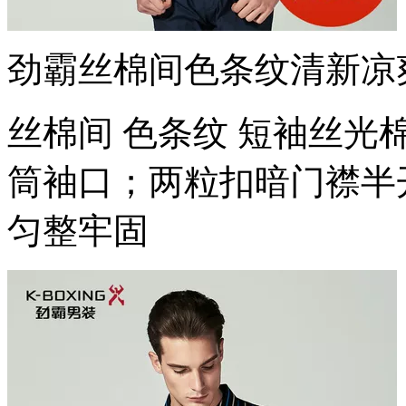
劲霸丝棉间色条纹清新凉爽短
丝棉间 色条纹 短袖丝光
筒袖口；两粒扣暗门襟半
匀整牢固