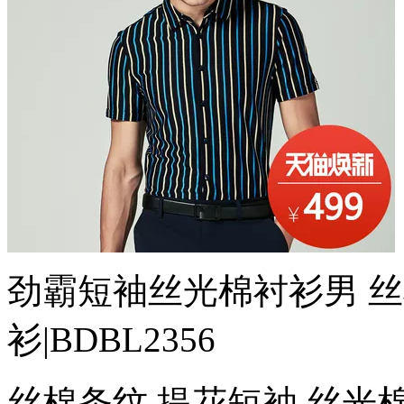
劲霸短袖丝光棉衬衫男 
衫|BDBL2356
丝棉条纹 提花短袖 丝