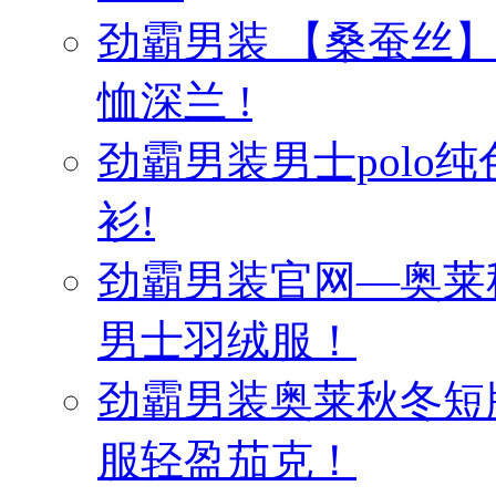
劲霸男装 【桑蚕丝
恤深兰 !
劲霸男装男士polo纯
衫!
劲霸男装官网—奥莱
男士羽绒服！
劲霸男装奥莱秋冬短
服轻盈茄克！