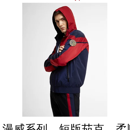
漫威系列，短版茄克，柔