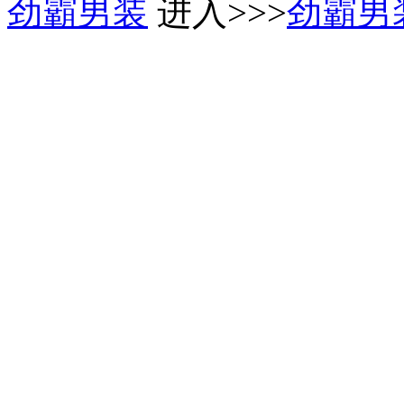
劲霸男装
进入>>>
劲霸男