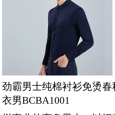
劲霸男士纯棉衬衫免烫春
衣男BCBA1001