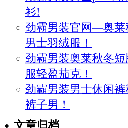
衫!
劲霸男装官网—奥莱
男士羽绒服！
劲霸男装奥莱秋冬短
服轻盈茄克！
劲霸男装男士休闲裤
裤子男！
文章归档