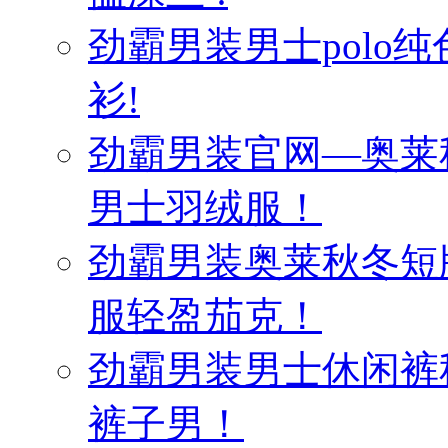
劲霸男装男士polo纯
衫!
劲霸男装官网—奥莱
男士羽绒服！
劲霸男装奥莱秋冬短
服轻盈茄克！
劲霸男装男士休闲裤
裤子男！