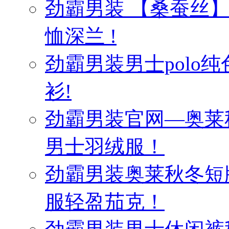
劲霸男装 【桑蚕丝
恤深兰 !
劲霸男装男士polo纯
衫!
劲霸男装官网—奥莱
男士羽绒服！
劲霸男装奥莱秋冬短
服轻盈茄克！