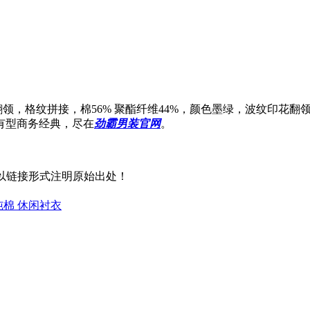
翻领，格纹拼接，棉56% 聚酯纤维44%，颜色墨绿，波纹印花
有型商务经典，尽在
劲霸男装官网
。
以链接形式注明原始出处！
棉 休闲衬衣