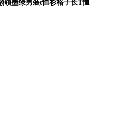
翻领墨绿男装t恤衫格子长T恤