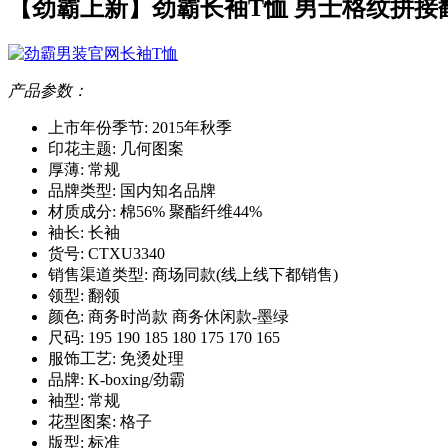
【劲霸上新】劲霸长袖T恤 男士格纹拼接
产品参数：
上市年份季节: 2015年秋季
印花主题: 几何图案
厚薄: 常规
品牌类型: 国内知名品牌
材质成分: 棉56% 聚酯纤维44%
袖长: 长袖
货号: CTXU3340
销售渠道类型: 商场同款(线上线下都销售)
领型: 翻领
颜色: 商务时尚款 商务休闲款-墨绿
尺码: 195 190 185 180 175 170 165
服饰工艺: 免烫处理
品牌: K-boxing/劲霸
袖型: 常规
花型图案: 格子
版型: 标准