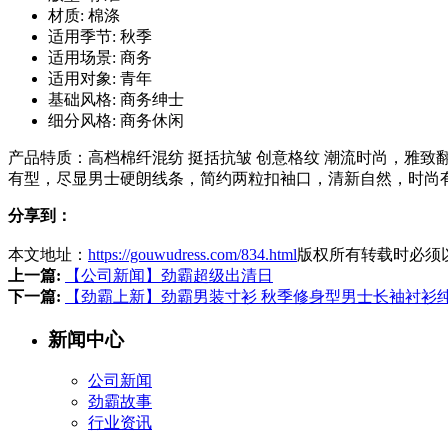
材质: 棉涤
适用季节: 秋季
适用场景: 商务
适用对象: 青年
基础风格: 商务绅士
细分风格: 商务休闲
产品特质：高档棉纤混纺 挺括抗皱 创意格纹 潮流时尚，雅致
有型，尽显男士硬朗线条，简约两粒扣袖口，清新自然，时尚
分享到：
本文地址：
https://gouwudress.com/834.html
版权所有转载时必须
上一篇:
【公司新闻】劲霸超级出清日
下一篇:
【劲霸上新】劲霸男装寸衫 秋季修身型男士长袖衬衫纯
新闻中心
公司新闻
劲霸故事
行业资讯