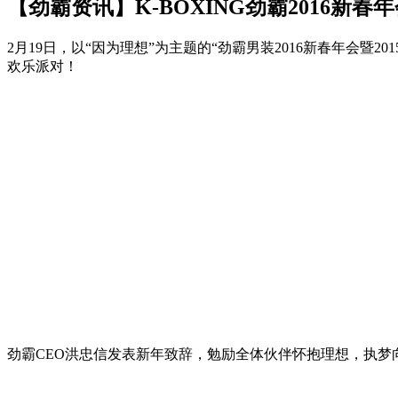
【劲霸资讯】K-BOXING劲霸2016新春
2月19日，以“因为理想”为主题的“劲霸男装2016新春年会
欢乐派对！
劲霸CEO洪忠信发表新年致辞，勉励全体伙伴怀抱理想，执梦