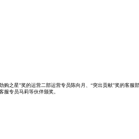
劲购之星”奖的运营二部运营专员陈向月、“突出贡献”奖的客服
部客服专员马莉等伙伴颁奖。