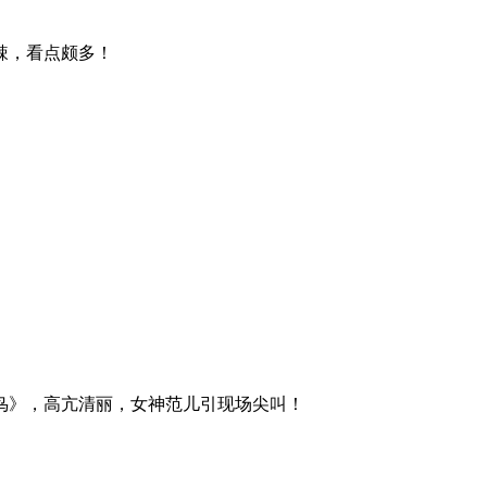
辣，看点颇多！
鸟》，高亢清丽，女神范儿引现场尖叫！