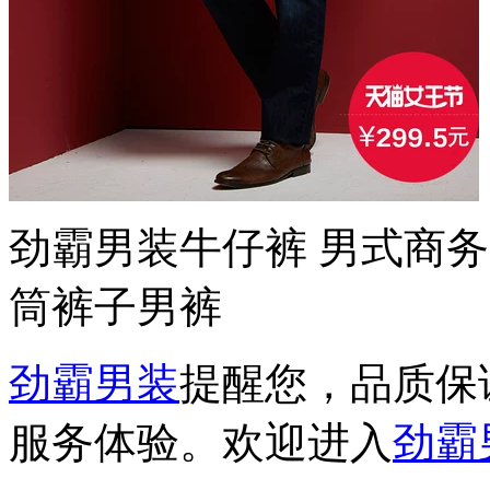
劲霸男装牛仔裤 男式商
筒裤子男裤
劲霸男装
提醒您，品质保
服务体验。欢迎进入
劲霸