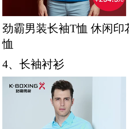
劲霸男装长袖T恤 休闲印
恤
4、长袖衬衫