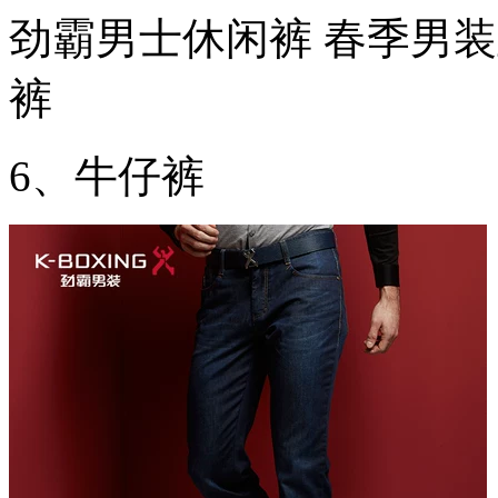
劲霸男士休闲裤 春季男
裤
6、牛仔裤