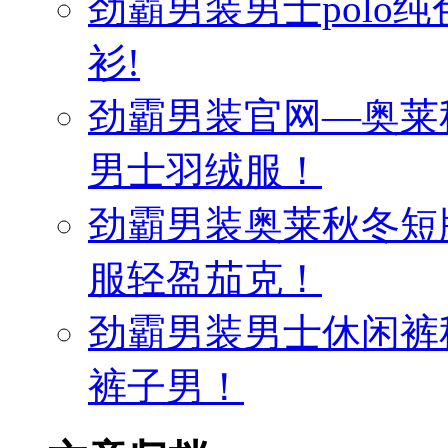
劲霸男装男士polo纯
衫!
劲霸男装官网—奥莱
男士羽绒服！
劲霸男装奥莱秋冬短
服轻盈茄克！
劲霸男装男士休闲裤
裤子男！