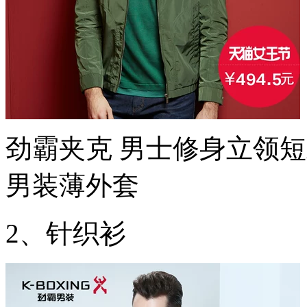
劲霸夹克 男士修身立领
男装薄外套
2、针织衫